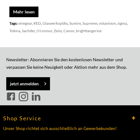
Mehr lesen
Tags:
xinegear
,
RED
,
Glaswerkoptiks
,
Sumire
,
Supreme
,
vistavision
,
sigma
,
Tokina
,
Sachtler
,
O'connor
,
Zeiss
,
Canon
,
brighttangerine
Newsletter: Abonnieren Sie den kostenlosen Newsletter und
verpassen Sie keine Neuigkeit oder Aktion mehr aus dem Shop.
jetzt anmelden
Shop Service
Unser Shop richtet sich ausschließlich an Gewerbekunden!