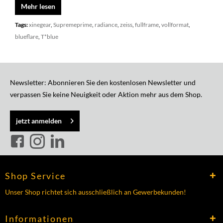
Mehr lesen
Tags:
xinegear
,
Supremeprime
,
radiance
,
zeiss
,
fullframe
,
vollformat
,
blueflare
,
T*blue
Newsletter: Abonnieren Sie den kostenlosen Newsletter und
verpassen Sie keine Neuigkeit oder Aktion mehr aus dem Shop.
jetzt anmelden
Shop Service
Unser Shop richtet sich ausschließlich an Gewerbekunden!
Informationen