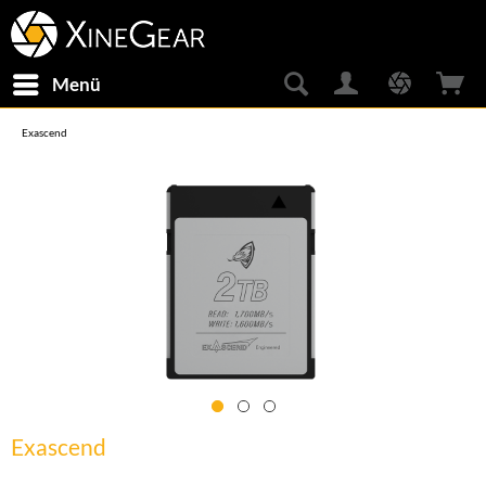
Menü
Exascend
Exascend