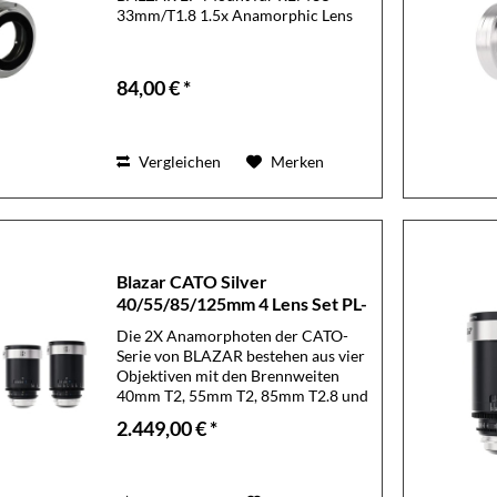
33mm/T1.8 1.5x Anamorphic Lens
84,00 € *
Vergleichen
Merken
Blazar CATO Silver
40/55/85/125mm 4 Lens Set PL-
M
Die 2X Anamorphoten der CATO-
Serie von BLAZAR bestehen aus vier
Objektiven mit den Brennweiten
40mm T2, 55mm T2, 85mm T2.8 und
125mm T4. Die leichtesten 2X
2.449,00 € *
Vollformat-Anamorphoten der
Welt! Die Cato 2X Anamorphoten
sind die leichtesten...