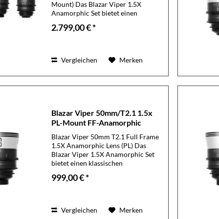
Mount) Das Blazar Viper 1.5X
Anamorphic Set bietet einen
klassischen CinemaScope-Look in
2.799,00 € *
einem kompakten, modernen
Formfaktor. Mit seinem
charakteristischen
anamorphotischen...
Vergleichen
Merken
Blazar Viper 50mm/T2.1 1.5x
PL-Mount FF-Anamorphic
Blazar Viper 50mm T2.1 Full Frame
1.5X Anamorphic Lens (PL) Das
Blazar Viper 1.5X Anamorphic Set
bietet einen klassischen
CinemaScope-Look in einem
999,00 € *
kompakten, modernen Formfaktor.
Mit seinem charakteristischen
anamorphotischen Bildstil –...
Vergleichen
Merken