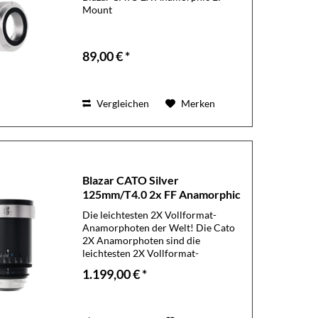
Mount
89,00 € *
Vergleichen
Merken
Blazar CATO Silver
125mm/T4.0 2x FF Anamorphic
Len
Die leichtesten 2X Vollformat-
Anamorphoten der Welt! Die Cato
2X Anamorphoten sind die
leichtesten 2X Vollformat-
Anamorphoten auf dem Markt. Alle
1.199,00 € *
Brennweiten wiegen zwischen 898g
und 1020g und messen zwischen
110mm und 134mm in der...