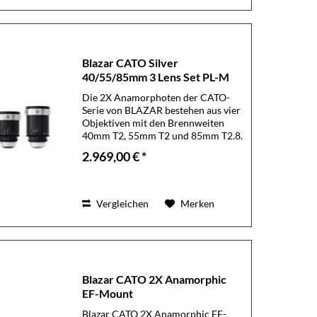
Blazar CATO Silver
40/55/85mm 3 Lens Set PL-M
Die 2X Anamorphoten der CATO-
Serie von BLAZAR bestehen aus vier
Objektiven mit den Brennweiten
40mm T2, 55mm T2 und 85mm T2.8.
Die leichtesten 2X Vollformat-
2.969,00 € *
Anamorphoten der Welt! Die Cato
2X Anamorphoten sind die
leichtesten 2X...
Vergleichen
Merken
Blazar CATO 2X Anamorphic
EF-Mount
Blazar CATO 2X Anamorphic EF-