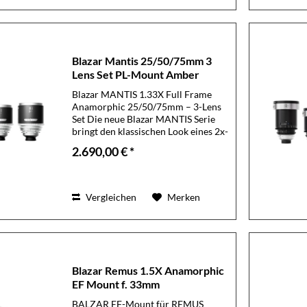
Blazar Mantis 25/50/75mm 3
Lens Set PL-Mount Amber
Blazar MANTIS 1.33X Full Frame
Anamorphic 25/50/75mm – 3-Lens
Set Die neue Blazar MANTIS Serie
bringt den klassischen Look eines 2x-
Anamorphoten in ein kompaktes,
2.690,00 € *
modernes 1.33x-Design – optimiert
für professionelle...
Vergleichen
Merken
Blazar Remus 1.5X Anamorphic
EF Mount f. 33mm
BALZAR EF-Mount für REMUS