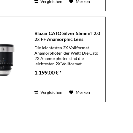
Vergleichen
Merken
Blazar CATO Silver 55mm/T2.0
2x FF Anamorphic Lens
Die leichtesten 2X Vollformat-
Anamorphoten der Welt! Die Cato
2X Anamorphoten sind die
leichtesten 2X Vollformat-
Anamorphoten auf dem Markt. Alle
1.199,00 € *
Brennweiten wiegen zwischen 898g
und 1020g und messen zwischen
110mm und 134mm in der...
Vergleichen
Merken