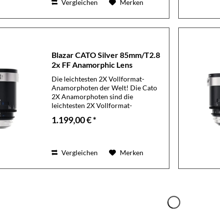
Vergleichen
Merken
Blazar CATO Silver 85mm/T2.8
2x FF Anamorphic Lens
Die leichtesten 2X Vollformat-
Anamorphoten der Welt! Die Cato
2X Anamorphoten sind die
leichtesten 2X Vollformat-
Anamorphoten auf dem Markt. Alle
1.199,00 € *
Brennweiten wiegen zwischen 898g
und 1020g und messen zwischen
110mm und 134mm in der...
Vergleichen
Merken