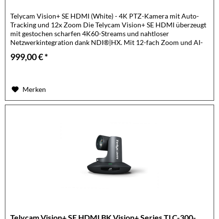
Telycam Vision+ SE HDMI (White) - 4K PTZ-Kamera mit Auto-
Tracking und 12x Zoom Die Telycam Vision+ SE HDMI überzeugt
mit gestochen scharfen 4K60-Streams und nahtloser
Netzwerkintegration dank NDI®|HX. Mit 12-fach Zoom und AI-
basiertem...
999,00 € *
Merken
Telycam Vision+ SE HDMI BK Vision+ Series TLC-300-