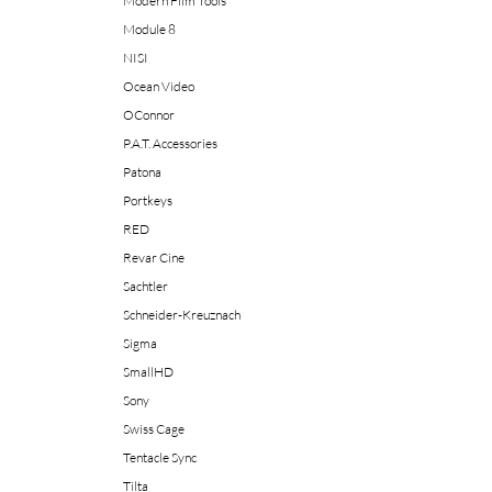
Modern Film Tools
Module 8
NISI
Ocean Video
OConnor
P.A.T. Accessories
Patona
Portkeys
RED
Revar Cine
Sachtler
Schneider-Kreuznach
Sigma
SmallHD
Sony
Swiss Cage
Tentacle Sync
Tilta