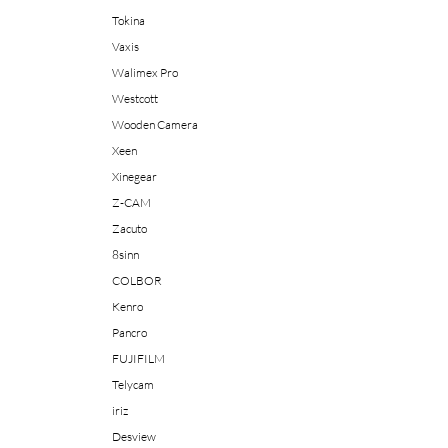
Tokina
Vaxis
Walimex Pro
Westcott
Wooden Camera
Xeen
Xinegear
Z-CAM
Zacuto
8sinn
COLBOR
Kenro
Pancro
FUJIFILM
Telycam
iriz
Desview