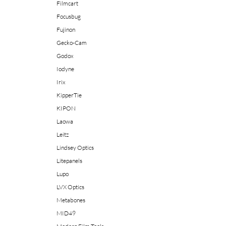
Filmcart
Focusbug
Fujinon
Gecko-Cam
Godox
Iodyne
Irix
KipperTie
KIPON
Laowa
Leitz
Lindsey Optics
Litepanels
Lupo
LVX Optics
Metabones
MID49