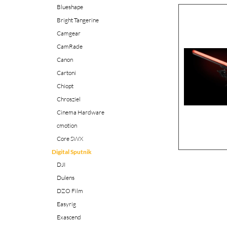
Blueshape
Bright Tangerine
Camgear
CamRade
Canon
Cartoni
Chiopt
Chrosziel
Cinema Hardware
cmotion
Core SWX
Digital Sputnik
DJI
Dulens
DZO Film
Easyrig
Exascend