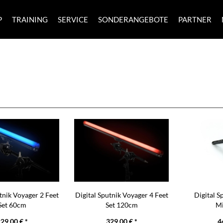
P
TRAINING
SERVICE
SONDERANGEBOTE
PARTNER
tnik Voyager 2 Feet
Digital Sputnik Voyager 4 Feet
Digital S
Set 60cm
Set 120cm
M
29,00 € *
329,00 € *
4