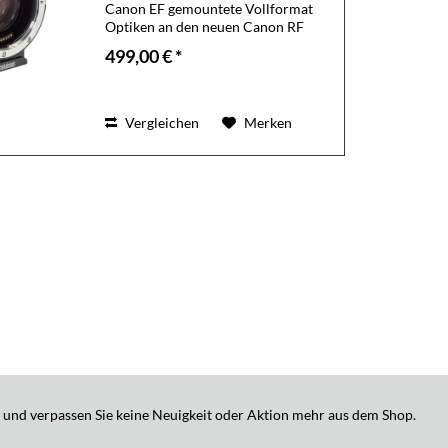
Canon EF gemountete Vollformat
Optiken an den neuen Canon RF
Mount. Produktmerkmale: Optisch 1
499,00 € *
Blende Lichtgewinn (max f/0.9)
verbesserte optische Auflösung
0,71-fach größerer...
Vergleichen
Merken
 und verpassen Sie keine Neuigkeit oder Aktion mehr aus dem Shop.