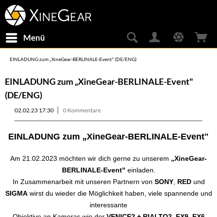
Menü
EINLADUNG zum „XineGear-BERLINALE-Event" (DE/ENG)
EINLADUNG zum „XineGear-BERLINALE-Event"
(DE/ENG)
02.02.23 17:30
0 Kommentare
EINLADUNG zum „XineGear-BERLINALE-Event"
Am 21.02.2023 möchten wir dich gerne zu unserem
„XineGear-
BERLINALE-Event"
einladen.
In Zusammenarbeit mit unseren Partnern von
SONY
,
RED
und
SIGMA
wirst du wieder die Möglichkeit haben, viele spannende und
interessante
Objektive an Kameras wie der
VENICE2 + RIALTO2, FX9, FX6