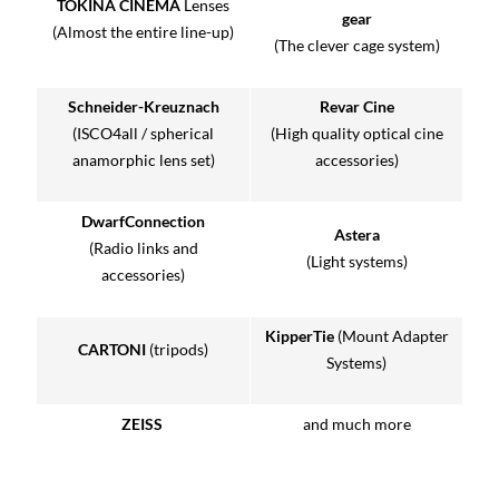
TOKINA CINEMA
Lenses
gear
(Almost the entire line-up)
(The clever cage system)
Schneider-Kreuznach
Revar Cine
(ISCO4all / spherical
(High quality optical cine
anamorphic lens set)
accessories)
DwarfConnection
Astera
(Radio links and
(Light systems)
accessories)
KipperTie
(Mount Adapter
CARTONI
(tripods)
Systems)
ZEISS
and much more