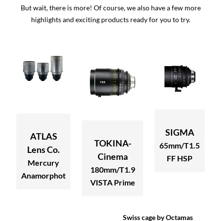
But wait, there is more! Of course, we also have a few more
highlights and exciting products ready for you to try.
SIGMA
ATLAS
TOKINA-
65mm/T1.5
Lens Co.
Cinema
FF HSP
Mercury
180mm/T1.9
Anamorphot
VISTA Prime
Swiss cage by Octamas