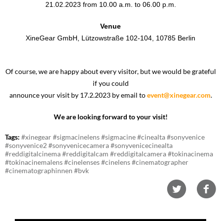
21.02.2023 from 10.00 a.m. to 06.00 p.m.
Venue
XineGear GmbH, Lützowstraße 102-104, 10785 Berlin
Of course, we are happy about every visitor, but we would be grateful
if you could
announce your visit by 17.2.2023 by email to
event@xinegear.com
.
We are looking forward to your visit!
Tags:
#xinegear #sigmacinelens #sigmacine #cinealta #sonyvenice
#sonyvenice2 #sonyvenicecamera #sonyvenicecinealta
#reddigitalcinema #reddigitalcam #reddigitalcamera #tokinacinema
#tokinacinemalens #cinelenses #cinelens #cinematographer
#cinematographinnen #bvk