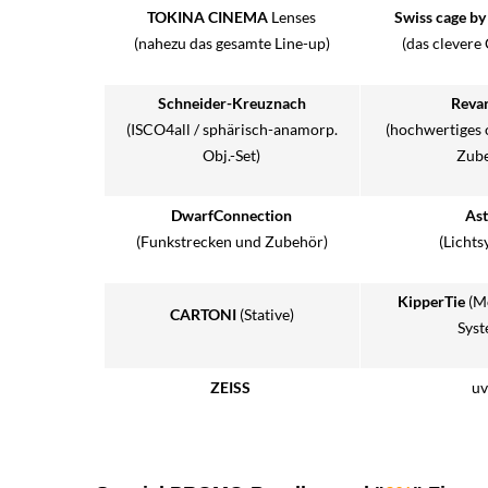
TOKINA CINEMA
Lenses
Swiss cage by
(nahezu das gesamte Line-up)
(das clevere
Schneider-Kreuznach
Revar
(ISCO4all / sphärisch-anamorp.
(hochwertiges 
Obj.-Set)
Zube
DwarfConnection
Ast
(Funkstrecken und Zubehör)
(Lichts
KipperTie
(M
CARTONI
(Stative)
Syst
ZEISS
uv