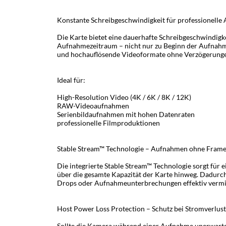
Konstante Schreibgeschwindigkeit für professionell
Die Karte bietet eine dauerhafte Schreibgeschwindigk
Aufnahmezeitraum – nicht nur zu Beginn der Aufnah
und hochauflösende Videoformate ohne Verzögerunge
Ideal für:
High-Resolution Video (4K / 6K / 8K / 12K)
RAW-Videoaufnahmen
Serienbildaufnahmen mit hohen Datenraten
professionelle Filmproduktionen
Stable Stream™ Technologie – Aufnahmen ohne Fram
Die integrierte Stable Stream™ Technologie sorgt für 
über die gesamte Kapazität der Karte hinweg. Dadurc
Drops oder Aufnahmeunterbrechungen effektiv vermi
Host Power Loss Protection – Schutz bei Stromverlust
Sollte die Kamera während einer Aufnahme unerwartet 