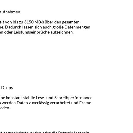
e Aufnahmen
eit von bis zu 3150 MB/s über den gesamten
me. Dadurch lassen sich auch große Datenmengen
n oder Leistungseinbrüche aufzeichnen.
e Drops
eine konstant stabile Lese- und Schreibperformance
h werden Daten zuverlässig verarbeitet und Frame
eden.
abgeschaltet werden oder die Batterie leer sein,