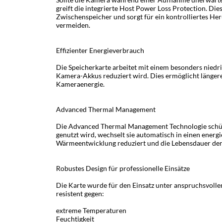
greift die integrierte Host Power Loss Protection. Di
Zwischenspeicher und sorgt für ein kontrolliertes He
vermeiden.
Effizienter Energieverbrauch
Die Speicherkarte arbeitet mit einem besonders nied
Kamera-Akkus reduziert wird. Dies ermöglicht länger
Kameraenergie.
Advanced Thermal Management
Die Advanced Thermal Management Technologie schützt
genutzt wird, wechselt sie automatisch in einen energ
Wärmeentwicklung reduziert und die Lebensdauer der
Robustes Design für professionelle Einsätze
Die Karte wurde für den Einsatz unter anspruchsvoll
resistent gegen:
extreme Temperaturen
Feuchtigkeit