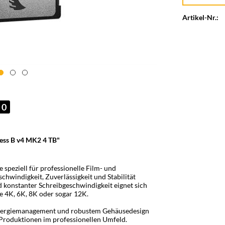
Artikel-Nr.:
0
ess B v4 MK2 4 TB"
speziell für professionelle Film- und
windigkeit, Zuverlässigkeit und Stabilität
 konstanter Schreibgeschwindigkeit eignet sich
e 4K, 6K, 8K oder sogar 12K.
 Energiemanagement und robustem Gehäusedesign
e Produktionen im professionellen Umfeld.