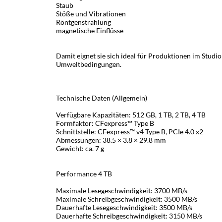
Staub
Stöße und Vibrationen
Röntgenstrahlung
magnetische Einflüsse
Damit eignet sie sich ideal für Produktionen im Studi
Umweltbedingungen.
Technische Daten (Allgemein)
Verfügbare Kapazitäten: 512 GB, 1 TB, 2 TB, 4 TB
Formfaktor: CFexpress™ Type B
Schnittstelle: CFexpress™ v4 Type B, PCIe 4.0 x2
Abmessungen: 38.5 × 3.8 × 29.8 mm
Gewicht: ca. 7 g
Performance 4 TB
Maximale Lesegeschwindigkeit: 3700 MB/s
Maximale Schreibgeschwindigkeit: 3500 MB/s
Dauerhafte Lesegeschwindigkeit: 3500 MB/s
Dauerhafte Schreibgeschwindigkeit: 3150 MB/s