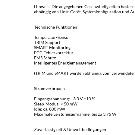
Hinweis: Die angegebenen Geschwindigkeiten basieren 
abhängig von Host-Gerät, Systemkonfiguration und A
Technische Funktionen
Temperatur-Sensor
TRIM Support
SMART Monitoring
ECC Fehlerkorrektur
EMS Schutz
intelligentes Energiemanagement
(TRIM und SMART werden abhängig vom verwendeten B
Stromverbrauch
Eingangsspannung: +3.3 V ±10 %
Sleep-Modus: < 50 mW
Idle: ca. 800 mW
Maximale Leistungsaufnahme: bis zu 3.75 W
Zuverlässigkeit & Umweltbedingungen