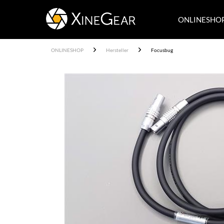
ONLINESHO
ONLINESHOP
Hersteller
Focusbug