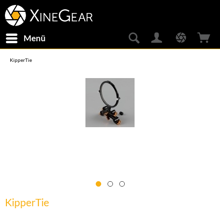
Menü
KipperTie
KipperTie