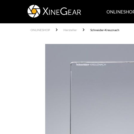
ONLINESHO
ONLINESHOP
Hersteller
Schneider-Kreuznach