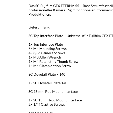
Das SC Fujifilm GFX ETERNA 55 – Base Set umfasst a
professionelles Kamera-Rig mit optionaler Stromversor
Produktionen.
Lieferumfang
SC Top Interface Plate – Universal (für Fujifilm GF
1× Top Interface Plate
6× M4 Mounting Screws
4× 3/8? Camera Screws
1× M3 Allen Wrench
1× M4 Ratcheting Thumb Screw
1× M4 Clamp option Screw
SC Dovetail Plate – 140
1× SC Dovetail Plate 140
SC 15 mm Rod Mount Interface
1× SC 15mm Rod Mount Interface
2× 1/4? Captive Screws
Top Handle Pro