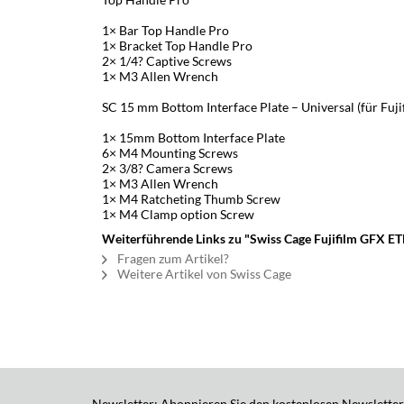
1× Bar Top Handle Pro
1× Bracket Top Handle Pro
2× 1/4? Captive Screws
1× M3 Allen Wrench
SC 15 mm Bottom Interface Plate – Universal (für Fu
1× 15mm Bottom Interface Plate
6× M4 Mounting Screws
2× 3/8? Camera Screws
1× M3 Allen Wrench
1× M4 Ratcheting Thumb Screw
1× M4 Clamp option Screw
Weiterführende Links zu "Swiss Cage Fujifilm GFX ET
Fragen zum Artikel?
Weitere Artikel von Swiss Cage
Newsletter: Abonnieren Sie den kostenlosen Newsletter