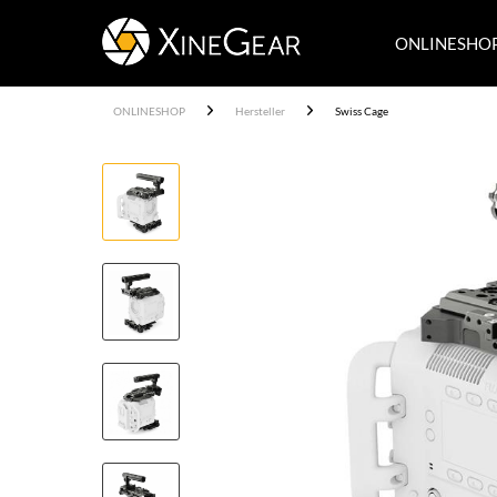
ONLINESHO
ONLINESHOP
Hersteller
Swiss Cage