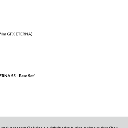
jifilm GFX ETERNA)
ERNA 55 - Base Set"
 und verpassen Sie keine Neuigkeit oder Aktion mehr aus dem Shop.