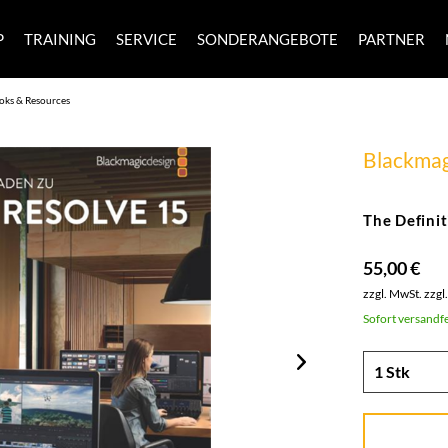
P
TRAINING
SERVICE
SONDERANGEBOTE
PARTNER
oks & Resources
Blackmag
The Defini
55,00 €
zzgl. MwSt.
zzgl
Sofort versandfe