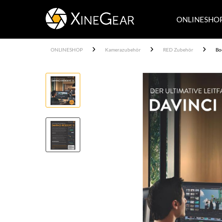
ONLINESHO
ONLINESHOP
Kamerazubehör
RED Zubehör
Bo