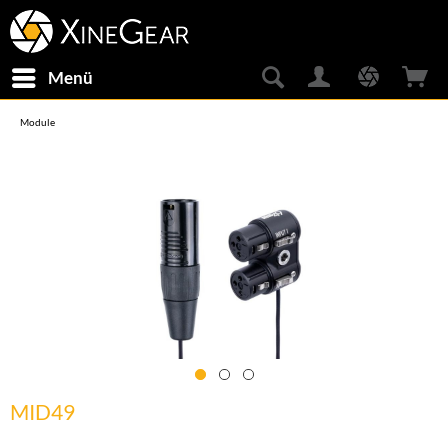
Menü
Module
MID49