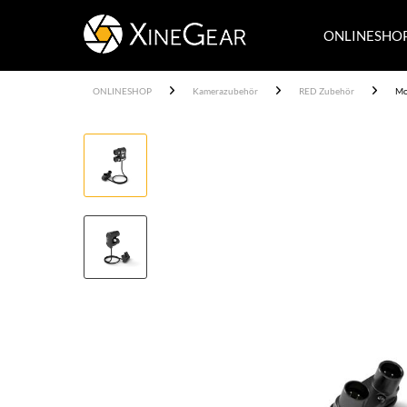
ONLINESHO
ONLINESHOP
Kamerazubehör
RED Zubehör
Mo