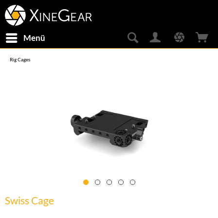
Menü
Rig Cages
Swiss Cage