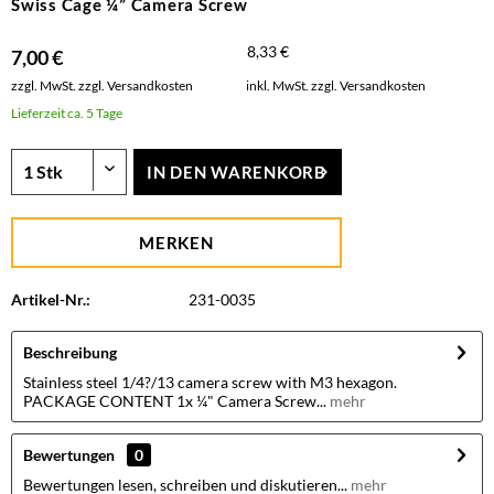
Swiss Cage ¼” Camera Screw
8,33 €
7,00 €
zzgl. MwSt.
zzgl. Versandkosten
inkl. MwSt.
zzgl. Versandkosten
Lieferzeit ca. 5 Tage
IN DEN
WARENKORB
MERKEN
Artikel-Nr.:
231-0035
Beschreibung
Stainless steel 1/4?/13 camera screw with M3 hexagon.
PACKAGE CONTENT 1x ¼" Camera Screw...
mehr
Bewertungen
0
Bewertungen lesen, schreiben und diskutieren...
mehr