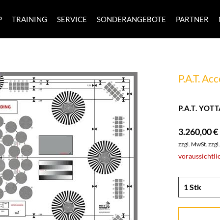
P
TRAINING
SERVICE
SONDERANGEBOTE
PARTNER
P.A.T. Ac
P.A.T. YOT
3.260,00 €
zzgl. MwSt.
zzgl
voraussichtli