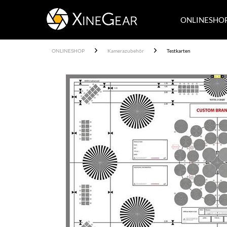
ONLINESHO
ONLINESHOP
Kamerazubehör
Testkarten