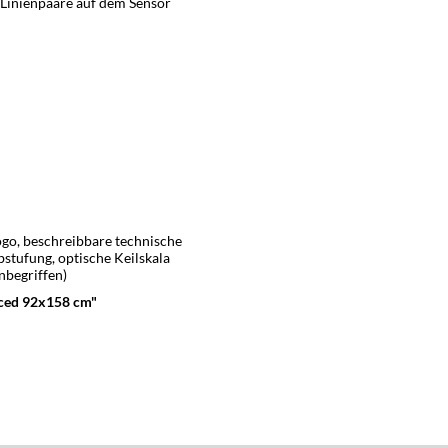
 Linienpaare auf dem Sensor
ogo, beschreibbare technische
stufung, optische Keilskala
nbegriffen)
nced 92x158 cm"