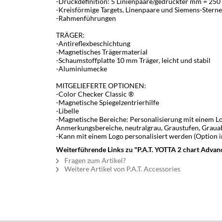
-Druckdefinition: 5 Linienpaare/gedruckter mm = 250
-Kreisförmige Targets, Linenpaare und Siemens-Sterne
-Rahmenführungen
TRÄGER:
-Antireflexbeschichtung
-Magnetisches Trägermaterial
-Schaumstoffplatte 10 mm Träger, leicht und stabil
-Aluminiumecke
MITGELIEFERTE OPTIONEN:
-Color Checker Classic ®
-Magnetische Spiegelzentrierhilfe
-Libelle
-Magnetische Bereiche: Personalisierung mit einem L
Anmerkungsbereiche, neutralgrau, Graustufen, Grauab
-Kann mit einem Logo personalisiert werden (Option i
Weiterführende Links zu "P.A.T. YOTTA 2 chart Adva
Fragen zum Artikel?
Weitere Artikel von P.A.T. Accessories