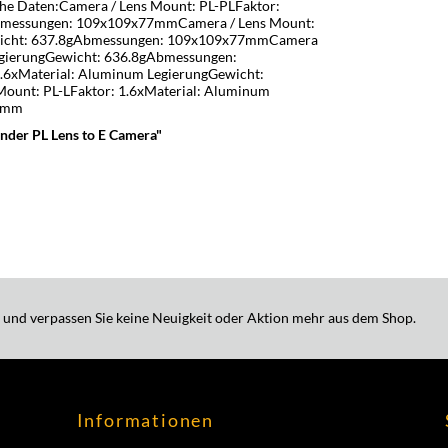
che Daten:Camera / Lens Mount: PL-PLFaktor:
Abmessungen: 109x109x77mmCamera / Lens Mount:
ewicht: 637.8gAbmessungen: 109x109x77mmCamera
LegierungGewicht: 636.8gAbmessungen:
6xMaterial: Aluminum LegierungGewicht:
unt: PL-LFaktor: 1.6xMaterial: Aluminum
87mm
nder PL Lens to E Camera"
 und verpassen Sie keine Neuigkeit oder Aktion mehr aus dem Shop.
Informationen