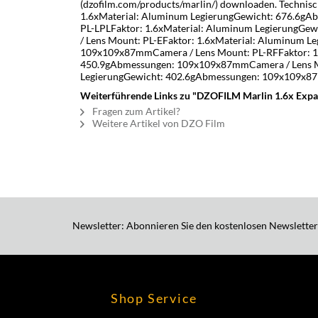
(dzofilm.com/products/marlin/) downloaden. Technis
1.6xMaterial: Aluminum LegierungGewicht: 676.6g
PL-LPLFaktor: 1.6xMaterial: Aluminum LegierungG
/ Lens Mount: PL-EFaktor: 1.6xMaterial: Aluminum 
109x109x87mmCamera / Lens Mount: PL-RFFaktor: 1.
450.9gAbmessungen: 109x109x87mmCamera / Lens Mo
LegierungGewicht: 402.6gAbmessungen: 109x109x
Weiterführende Links zu "DZOFILM Marlin 1.6x Expa
Fragen zum Artikel?
Weitere Artikel von DZO Film
Newsletter: Abonnieren Sie den kostenlosen Newsletter
Shop Service