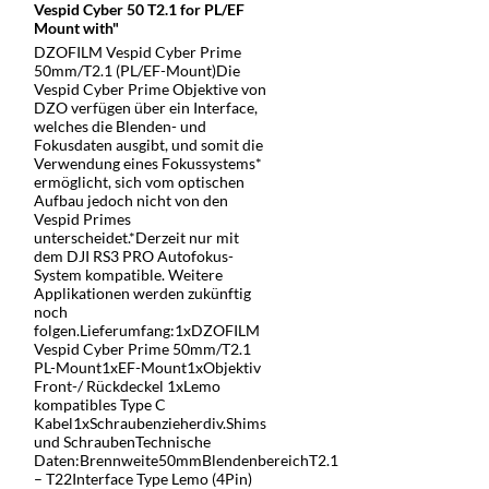
Vespid Cyber 50 T2.1 for PL/EF
Mount with"
DZOFILM Vespid Cyber Prime
50mm/T2.1 (PL/EF-Mount)Die
Vespid Cyber Prime Objektive von
DZO verfügen über ein Interface,
welches die Blenden- und
Fokusdaten ausgibt, und somit die
Verwendung eines Fokussystems*
ermöglicht, sich vom optischen
Aufbau jedoch nicht von den
Vespid Primes
unterscheidet.*Derzeit nur mit
dem DJI RS3 PRO Autofokus-
System kompatible. Weitere
Applikationen werden zukünftig
noch
folgen.Lieferumfang:1xDZOFILM
Vespid Cyber Prime 50mm/T2.1
PL-Mount1xEF-Mount1xObjektiv
Front-/ Rückdeckel 1xLemo
kompatibles Type C
Kabel1xSchraubenzieherdiv.Shims
und SchraubenTechnische
Daten:Brennweite50mmBlendenbereichT2.1
– T22Interface Type Lemo (4Pin)