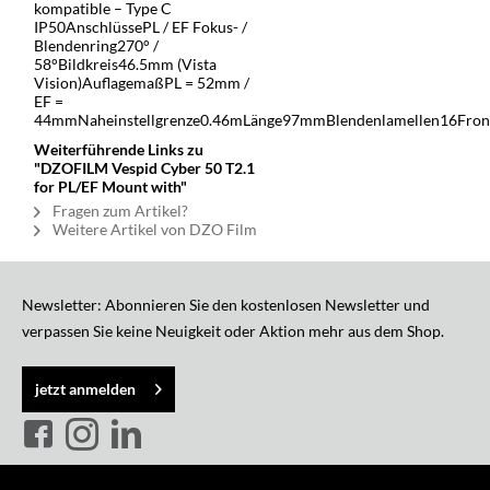
kompatible – Type C
IP50AnschlüssePL / EF Fokus- /
Blendenring270° /
58°Bildkreis46.5mm (Vista
Vision)AuflagemaßPL = 52mm /
EF =
44mmNaheinstellgrenze0.46mLänge97mmBlendenlamellen16Fro
Weiterführende Links zu
"DZOFILM Vespid Cyber 50 T2.1
for PL/EF Mount with"
Fragen zum Artikel?
Weitere Artikel von DZO Film
Newsletter: Abonnieren Sie den kostenlosen Newsletter und
verpassen Sie keine Neuigkeit oder Aktion mehr aus dem Shop.
jetzt anmelden