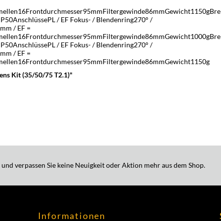
mellen16Frontdurchmesser95mmFiltergewinde86mmGewicht1150gBre
IP50AnschlüssePL / EF Fokus- / Blendenring270° /
2mm / EF =
mellen16Frontdurchmesser95mmFiltergewinde86mmGewicht1000gBre
IP50AnschlüssePL / EF Fokus- / Blendenring270° /
2mm / EF =
mellen16Frontdurchmesser95mmFiltergewinde86mmGewicht1150g
ns Kit (35/50/75 T2.1)"
 und verpassen Sie keine Neuigkeit oder Aktion mehr aus dem Shop.
Informationen