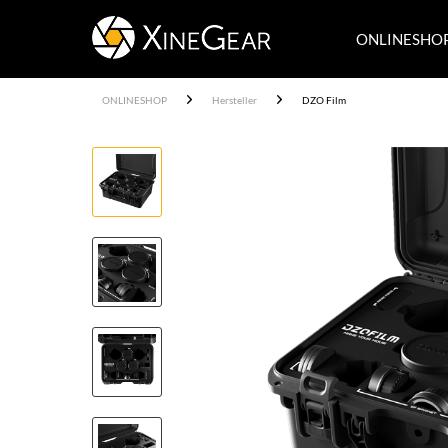
ONLINESHO
ONLINESHOP
Hersteller
DZO Film