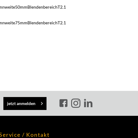
nnweite50mmBlendenbereichT2.1
nnweite75mmBlendenbereichT2.1
jetzt anmelden
Service / Kontakt