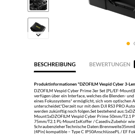
BESCHREIBUNG
BEWERTUNGEN
Produktinformationen "DZOFILM Vespid Cyber 3-Lens 
DZOFILM Vespid Cyber Prime 3er Set (PL/EF-Mount)
verfügen über ein Interface, welches die Blenden- un
eines Fokussystems* ermöglicht, sich vom optischen 
unterscheidet.*Derzeit nur mit dem DJI RS3 PRO Aut
werden zukünftig noch folgen.Set bestehend aus:1x
Mount1xDZOFILM Vespid Cyber Prime 50mm/T2.1 P
75mm/T2.1 PL-Mount1xKoffer / Casediv.Zubehör wie 
SchraubenzieherTechnische Daten:Brennweite35mmBl
(4Pin) kompatible – Type C IP50AnschlüssePL / EF Fo