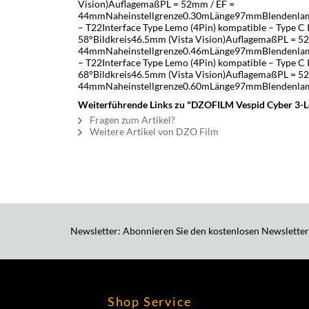
Vision)AuflagemaßPL = 52mm / EF =
44mmNaheinstellgrenze0.30mLänge97mmBlendenla
– T22Interface Type Lemo (4Pin) kompatible – Type C 
58°Bildkreis46.5mm (Vista Vision)AuflagemaßPL = 5
44mmNaheinstellgrenze0.46mLänge97mmBlendenla
– T22Interface Type Lemo (4Pin) kompatible – Type C 
68°Bildkreis46.5mm (Vista Vision)AuflagemaßPL = 5
44mmNaheinstellgrenze0.60mLänge97mmBlendenla
Weiterführende Links zu "DZOFILM Vespid Cyber 3-Le
Fragen zum Artikel?
Weitere Artikel von DZO Film
Newsletter: Abonnieren Sie den kostenlosen Newsletter
Shop Service