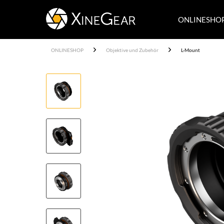
ONLINESHO
ONLINESHOP
Objektive und Zubehör
L-Mount