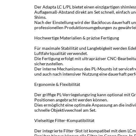
Der Adapta LC L/PL bietet einen einzigartigen shimle
Auflagemaß-Abstand direkt am Set schnell, einfach und
Shims.
Nach der Einstellung wird der Backfocus dauerhaft und
professionellen Produktionsumgebungen zu gewährlei
Hochwertige Materialien & präzise Fertigung
Für maximale Stabilität und Langlebigkeit werden Ed
Luftfahrtqualität verwendet.
Die Fertigung erfolgt mit ultrapräziser CNC-Bearbeitu
sicherzustellen.
Der interne Mechanismus des PL-Mounts ist servicefre
und auch nach intensiver Nutzung eine dauerhaft perf
Ergonomie & Flexibilität
Der griffige PL-Verriegelungsring kann optional mit Gr
Positionen angebracht werden können.
Dies ermöglicht eine optimale Anpassung an die indivi
schnelle Objektivwechsel am Set.
Vielseitige Filter-Kompatibilität
Der integrierte Filter-Slot ist kompatibel mit dem LC
Darüber hinaus können alle Filter im Canon Drop-In-