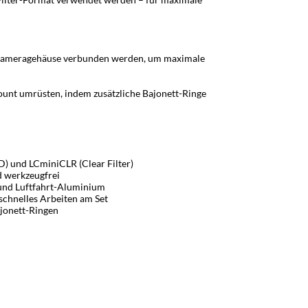
m Kameragehäuse verbunden werden, um maximale
Mount umrüsten, indem zusätzliche Bajonett-Ringe
D) und LCminiCLR (Clear Filter)
nd werkzeugfrei
 und Luftfahrt-Aluminium
 schnelles Arbeiten am Set
ajonett-Ringen