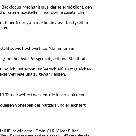
ss Backfocus-Mechanismus, der es ermöglicht, den
 präzise einzustellen – ganz ohne zusätzliche
 sicher fixiert, um maximale Zuverlässigkeit in
sten.
elstahl sowie hochwertiges Aluminium in
ng, um höchste Passgenauigkeit und Stabilität
undlich justierbar, um Verschleiß auszugleichen
ekte Verriegelung zu gewährleisten.
iff-Tabs erweitert werden, die in verschiedenen
duellen Vorlieben des Nutzers und erleichtert
miniND sowie dem LCminiCLR (Clear Filter).
Filter-Format verwendet werden – für maximale