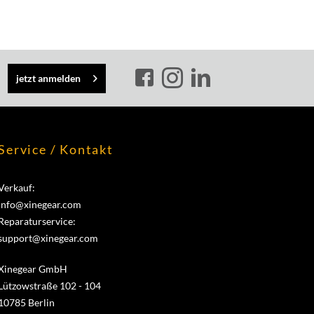
jetzt anmelden
Service / Kontakt
Verkauf:
info@xinegear.com
Reparaturservice:
support@xinegear.com
Xinegear GmbH
Lützowstraße 102 - 104
10785 Berlin