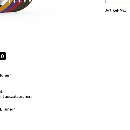
Artikel-Nr.:
0
Tuner"
t.
unt auszutauschen.
L Tuner"