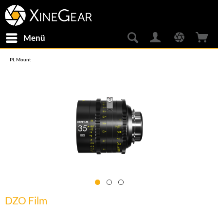
Menü
PL Mount
DZO Film