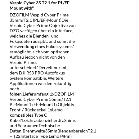
Vespid Cyber 35 T2.1 for PL/EF
Mount with"
DZOFILM Vespid Cyber Prime
35mm/T2.1 (PL/EF-Mount)Die
Vespid Cyber Prime Objektive von
DZO verfügen über ein Interface,
welches die Blenden- und
Fokusdaten ausgibt, und somit die
Verwendung eines Fokussystems*
ermöglicht, sich vom optischen
Aufbau jedoch nicht von den
Vespid Primes
unterscheidet.*Derzeit nur mit
dem DJI RS3 PRO Autofokus-
System kompatible. Weitere
Applikationen werden zukünftig
noch
folgen.Lieferumfang:1xDZOFILM
Vespid Cyber Prime 35mm/T2.1
PL-Mount1xEF-Mount1xObjektiv
Front-/ Rückdeckel 1xLemo
kompatibles Type C
Kabel1xSchraubenzieherdiv.Shims
und SchraubenTechnische
Daten:Brennweite35mmBlendenbereichT2.1
– T22Interface Type Lemo (4Pin)