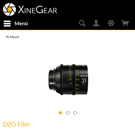
Menü
PL Mount
DZO Film