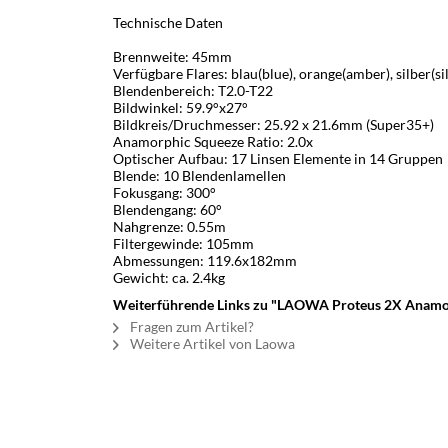
Technische Daten
Brennweite: 45mm
Verfügbare Flares: blau(blue), orange(amber), silber(si
Blendenbereich: T2.0-T22
Bildwinkel: 59.9°x27°
Bildkreis/Druchmesser: 25.92 x 21.6mm (Super35+)
Anamorphic Squeeze Ratio: 2.0x
Optischer Aufbau: 17 Linsen Elemente in 14 Gruppen
Blende: 10 Blendenlamellen
Fokusgang: 300°
Blendengang: 60°
Nahgrenze: 0.55m
Filtergewinde: 105mm
Abmessungen: 119.6x182mm
Gewicht: ca. 2.4kg
Weiterführende Links zu "LAOWA Proteus 2X Anamo
Fragen zum Artikel?
Weitere Artikel von Laowa