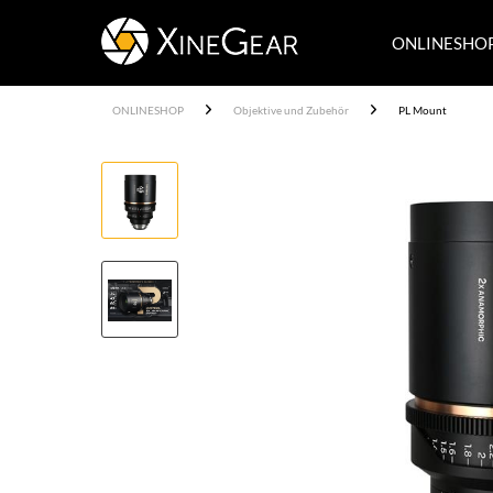
ONLINESHO
ONLINESHOP
Objektive und Zubehör
PL Mount