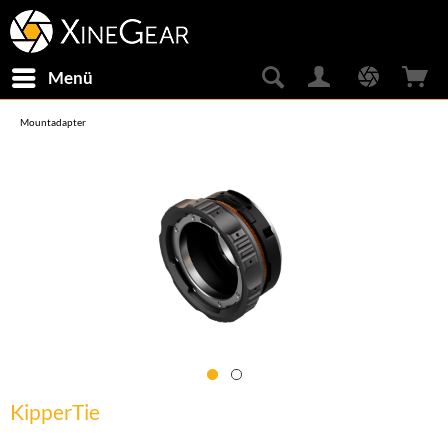
Menü
Mountadapter
KipperTie