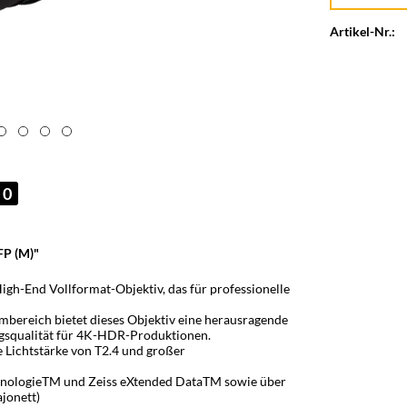
Artikel-Nr.:
0
FP (M)"
gh-End Vollformat-Objektiv, das für professionelle
mbereich bietet dieses Objektiv eine herausragende
gsqualität für 4K-HDR-Produktionen.
e Lichtstärke von T2.4 und großer
chnologieTM und Zeiss eXtended DataTM sowie über
jonett)