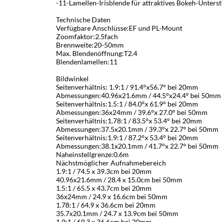
-11-Lamellen-Irisblende für attraktives Bokeh-Unters
Technische Daten
Verfügbare Anschlüsse:EF und PL-Mount
Zoomfaktor:2.5fach
Brennweite:20-50mm
Max. Blendenöffnung:T2.4
Blendenlamellen:11
Bildwinkel
Seitenverhältnis: 1.9:1 / 91.4°x56.7° bei 20mm
Abmessungen:40.96x21.6mm / 44.5°x24.4° bei 50mm
Seitenverhältnis:1.5:1 / 84.0°x 61.9° bei 20mm
Abmessungen:36x24mm / 39.6°x 27.0° bei 50mm
Seitenverhältnis:1.78:1 / 83.5°x 53.4° bei 20mm
Abmessungen:37.5x20.1mm / 39.3°x 22.7° bei 50mm
Seitenverhältnis:1.9:1 / 87.2°x 53.4° bei 20mm
Abmessungen:38.1x20.1mm / 41.7°x 22.7° bei 50mm
Naheinstellgrenze:0.6m
Nächstmöglicher Aufnahmebereich
1.9:1 / 74.5 x 39.3cm bei 20mm
40.96x21.6mm / 28.4 x 15.0cm bei 50mm
1.5:1 / 65.5 x 43.7cm bei 20mm
36x24mm / 24.9 x 16.6cm bei 50mm
1.78:1 / 64.9 x 36.6cm bei 20mm
35.7x20.1mm / 24.7 x 13.9cm bei 50mm
1.9:1 / 69.3 x 36.6cm bei 20mm