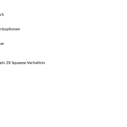
ich
Farboptionen
bar
ein 2X Squeeze-Verhältnis