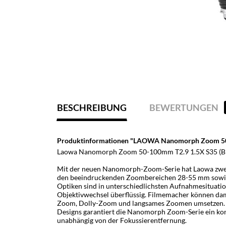
BESCHREIBUNG
BEWERTUNGEN
Produktinformationen "LAOWA Nanomorph Zoom 50-
Laowa Nanomorph Zoom 50-100mm T2.9 1.5X S35 (Bl
Mit der neuen Nanomorph-Zoom-Serie hat Laowa zwei
den beeindruckenden Zoombereichen 28-55 mm sowie 5
Optiken sind in unterschiedlichsten Aufnahmesituati
Objektivwechsel überflüssig. Filmemacher können dam
Zoom, Dolly-Zoom und langsames Zoomen umsetzen. D
Designs garantiert die Nanomorph Zoom-Serie ein kons
unabhängig von der Fokussierentfernung.