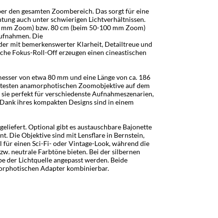
ber den gesamten Zoombereich. Das sorgt für eine
tung auch unter schwierigen Lichtverhältnissen.
-55 mm Zoom) bzw. 80 cm (beim 50-100 mm Zoom)
aufnahmen. Die
r mit bemerkenswerter Klarheit, Detailtreue und
sche Fokus-Roll-Off erzeugen einen cineastischen
messer von etwa 80 mm und eine Länge von ca. 186
aktesten anamorphotischen Zoomobjektive auf dem
sie perfekt für verschiedenste Aufnahmeszenarien,
. Dank ihres kompakten Designs sind in einem
iefert. Optional gibt es austauschbare Bajonette
t. Die Objektive sind mit Lensflare in Bernstein,
eal für einen Sci-Fi- oder Vintage-Look, während die
. neutrale Farbtöne bieten. Bei der silbernen
rbe der Lichtquelle angepasst werden. Beide
rphotischen Adapter kombinierbar.