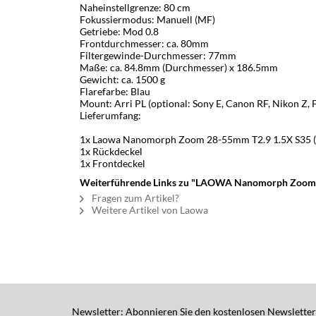
Naheinstellgrenze: 80 cm
Fokussiermodus: Manuell (MF)
Getriebe: Mod 0.8
Frontdurchmesser: ca. 80mm
Filtergewinde-Durchmesser: 77mm
Maße: ca. 84.8mm (Durchmesser) x 186.5mm
Gewicht: ca. 1500 g
Flarefarbe: Blau
Mount: Arri PL (optional: Sony E, Canon RF, Nikon Z, F
Lieferumfang:
1x Laowa Nanomorph Zoom 28-55mm T2.9 1.5X S35 (B
1x Rückdeckel
1x Frontdeckel
Weiterführende Links zu "LAOWA Nanomorph Zoom 5
Fragen zum Artikel?
Weitere Artikel von Laowa
Newsletter: Abonnieren Sie den kostenlosen Newsletter