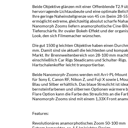
Beide Objektive glänzen mit einer Offenblende T2.9 ü
hervorragende Lichtausbeute und eine optimale Belich
Ihre geringe Naheinstellgrenze von 45 cm (beim 28
ermöglicht extreme, gleichzeitig absolut scharfe Nah
Nanomorph Zooms liefern anamorphotische Cine-Bilde
Tiefenschärfe. Ihr ovaler Bokeh-Effekt und der organi
Look, den sich Filmemacher wünschen.
Die gut 1500 g leichten Objektive haben einen Durch
mm. Damit sind sie aktuell die leichtesten und komp
Markt. Ihr Brennweitenbereich von 28-100 mm macht 
einschließlich Car Rigs Steadicams und Schulter-Rigs
Hartschalenkoffer leicht transportierbar.
Beide Nanomorph-Zooms werden mit Arri-PL-Mount gel
für Sony E, Canon RF, Nikon Z, und Fuji X sowie L Moun
Blau und Silber erhältlich. Das blaue Streulicht ist id
bernsteinfarbenen und silbernen Optionen wärmere bzw
Flare Option kann die Farbe des Streulichts an die Fa
Nanomorph-Zooms sind mit einem 1,33X Front anamo
Features:
Revolutionäres anamorphotisches Zoom 50-100 mm
Extrem kompaktes, ca. 1,5 kg leichtes Design