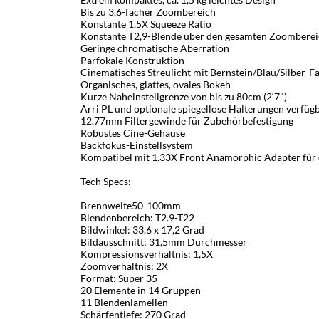
Bis zu 3,6-facher Zoombereich
Konstante 1.5X Squeeze Ratio
Konstante T2,9-Blende über den gesamten Zoombere
Geringe chromatische Aberration
Parfokale Konstruktion
Cinematisches Streulicht mit Bernstein/Blau/Silber-
Organisches, glattes, ovales Bokeh
Kurze Naheinstellgrenze von bis zu 80cm (2‘7")
Arri PL und optionale spiegellose Halterungen verfüg
12.77mm Filtergewinde für Zubehörbefestigung
Robustes Cine-Gehäuse
Backfokus-Einstellsystem
Kompatibel mit 1.33X Front Anamorphic Adapter für 
Tech Specs:
Brennweite50-100mm
Blendenbereich: T2.9-T22
Bildwinkel: 33,6 x 17,2 Grad
Bildausschnitt: 31,5mm Durchmesser
Kompressionsverhältnis: 1,5X
Zoomverhältnis: 2X
Format: Super 35
20 Elemente in 14 Gruppen
11 Blendenlamellen
Schärfentiefe: 270 Grad