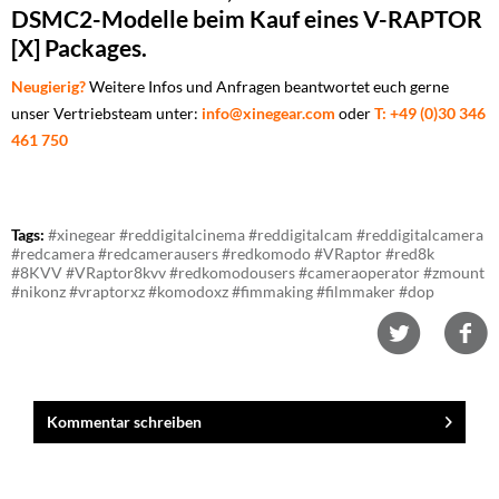
DSMC2-Modelle beim Kauf eines V-RAPTOR
[X] Packages.
Neugierig?
Weitere Infos und Anfragen beantwortet euch gerne
unser Vertriebsteam unter:
info@xinegear.com
oder
T: +49 (0)30 346
461 750
Tags:
#xinegear #reddigitalcinema #reddigitalcam #reddigitalcamera
#redcamera #redcamerausers #redkomodo #VRaptor #red8k
#8KVV #VRaptor8kvv #redkomodousers #cameraoperator #zmount
#nikonz #vraptorxz #komodoxz #fimmaking #filmmaker #dop
Kommentar schreiben