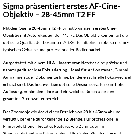
Sigma präsentiert erstes AF-Cine-
Objektiv – 28-45mm T2 FF
Mit dem
Sigma 28-45mm T2 FF
bringt Sigma sein
erstes Cine-
Objektiv mit Autofokus
auf den Markt. Das Objektiv kombiniert die
optische Qualität der bekannten Art-Serie mit einem robusten, cine-
typischen Gehäuse und professioneller Bedienbarkeit.
Ausgestattet mit einem
HLA-Linearmotor
bietet es eine präzise und
nahezu geräuschlose Fokussierung – ideal für Actionszenen, Gimbal-
Aufnahmen oder Dokumentarfilme, bei denen schnelle Fokuswechsel
gefragt sind. Das hochwertige optische Design sorgt für eine hohe
Auflösung, minimalen Flare und ein weiches Bokeh über den
gesamten Brennweitenbereich.
Das Zoomobjektiv deckt einen Bereich von
28 bis 45mm
ab und
verfügt über eine durchgehende
T2-Blende
. Für professionelle
Filmproduktionen bietet es Features wie Zahnräder im
Standardabstand von 0,8 mm, einen klickfreien Blendenring und