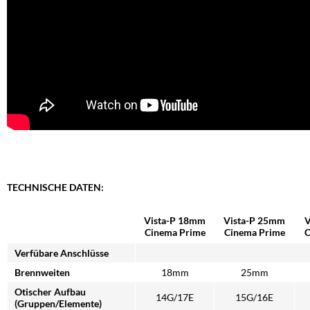
TECHNISCHE DATEN:
Vista-P 18mm
Vista-P 25mm
V
Cinema Prime
Cinema Prime
C
Verfübare Anschlüsse
Brennweiten
18mm
25mm
Otischer Aufbau
14G/17E
15G/16E
(Gruppen/Elemente)