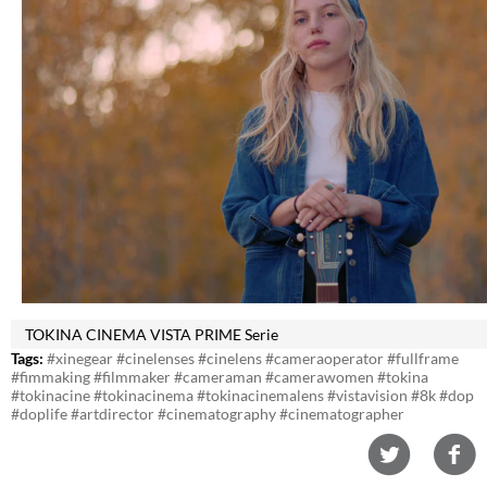
TOKINA CINEMA VISTA PRIME Serie
Tags:
#xinegear #cinelenses #cinelens #cameraoperator #fullframe
#fimmaking #filmmaker #cameraman #camerawomen #tokina
#tokinacine #tokinacinema #tokinacinemalens #vistavision #8k #dop
#doplife #artdirector #cinematography #cinematographer