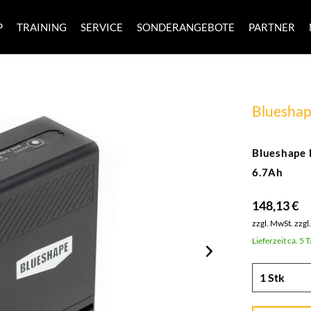
P
TRAINING
SERVICE
SONDERANGEBOTE
PARTNER
Bluesha
Blueshape
6.7Ah
148,13 €
zzgl. MwSt.
zzgl
Lieferzeit ca. 5 