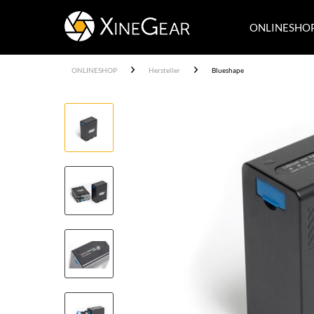
ONLINESHO
ONLINESHOP
Hersteller
Blueshape