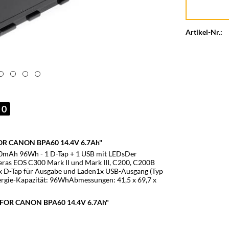
Artikel-Nr.:
0
FOR CANON BPA60 14.4V 6.7Ah"
0mAh 96Wh - 1 D-Tap + 1 USB mit LEDsDer
eras EOS C300 Mark II und Mark III, C200, C200B
x D-Tap für Ausgabe und Laden1x USB-Ausgang (Typ
gie-Kapazität: 96WhAbmessungen: 41,5 x 69,7 x
K FOR CANON BPA60 14.4V 6.7Ah"