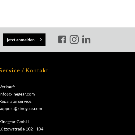
jetzt anmelden
Service / Kontakt
Verkauf:
info@xinegear.com
Reparaturservice:
support@xinegear.com
Xinegear GmbH
Lützowstraße 102 - 104