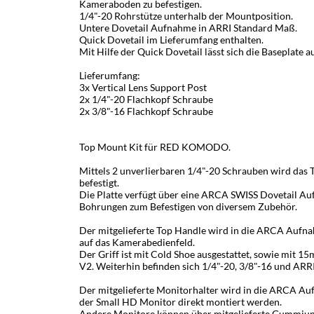
Kameraboden zu befestigen.
1/4"-20 Rohrstütze unterhalb der Mountposition.
Untere Dovetail Aufnahme in ARRI Standard Maß.
Quick Dovetail im Lieferumfang enthalten.
Mit Hilfe der Quick Dovetail lässt sich die Baseplate 
Lieferumfang:
3x Vertical Lens Support Post
2x 1/4"-20 Flachkopf Schraube
2x 3/8"-16 Flachkopf Schraube
Top Mount Kit für RED KOMODO.
Mittels 2 unverlierbaren 1/4"-20 Schrauben wird das
befestigt.
Die Platte verfügt über eine ARCA SWISS Dovetail Au
Bohrungen zum Befestigen von diversem Zubehör.
Der mitgelieferte Top Handle wird in die ARCA Aufn
auf das Kamerabedienfeld.
Der Griff ist mit Cold Shoe ausgestattet, sowie mi
V2. Weiterhin befinden sich 1/4"-20, 3/8"-16 und ARR
Der mitgelieferte Monitorhalter wird in die ARCA A
der Small HD Monitor direkt montiert werden.
Andere Monitore können über mitgelieferte Gummiunte