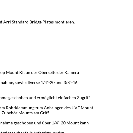
auf Arri Standard Bridge Plates montieren.
 Top Mount Kit an der Oberseite der Kamera
fnahme, sowie diverse 1/4"-20 und 3/8"-16
ahme geschoben und ermöglicht einfachen Zugriff
t 15mm Rohrklemmung zum Anbringen des UVF Mount
I Zubehör Mounts am Griff.
ufnahme geschoben und über 1/4"-20 Mount kann
rleger ebenfalls befestigt werden.