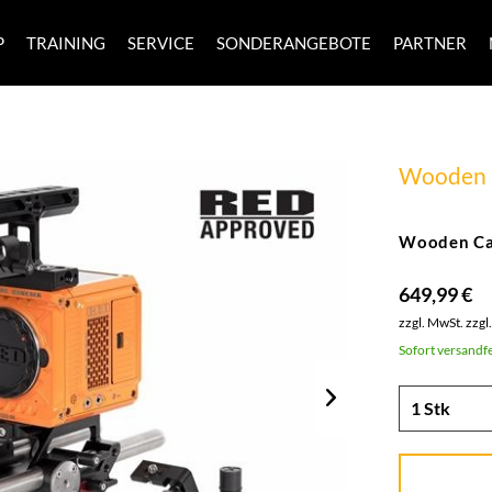
P
TRAINING
SERVICE
SONDERANGEBOTE
PARTNER
Wooden 
Wooden Ca
649,99 €
zzgl. MwSt.
zzgl
Sofort versandfe