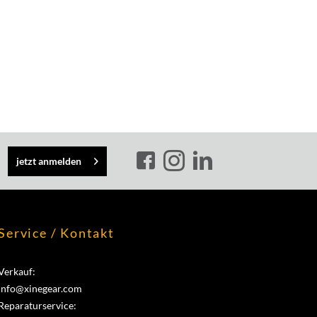
jetzt anmelden
Service / Kontakt
Verkauf:
info@xinegear.com
Reparaturservice: