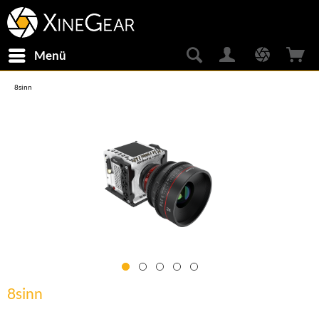
Menü
8sinn
8sinn